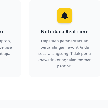
rm
Notifikasi Real-time
laptop,
Dapatkan pemberitahuan
ve bisa
pertandingan favorit Anda
at apa
secara langsung. Tidak perlu
khawatir ketinggalan momen
penting.