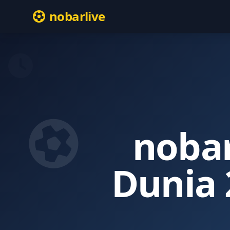
nobarlive
noba
Dunia 