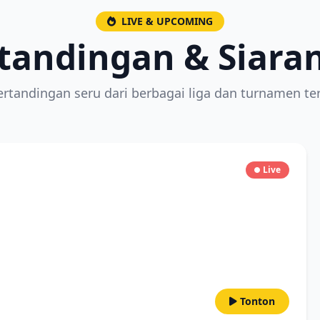
LIVE & UPCOMING
rtandingan & Siara
ertandingan seru dari berbagai liga dan turnamen ter
Live
Tonton