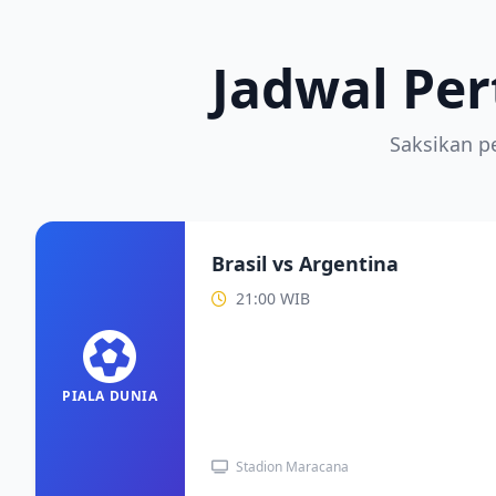
Jadwal Pe
Saksikan p
Brasil vs Argentina
21:00 WIB
PIALA DUNIA
Stadion Maracana