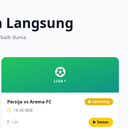
n Langsung
baik dunia.
LIGA 1
Persija vs Arema FC
Upcoming
19:30 WIB
GBK
Tonton