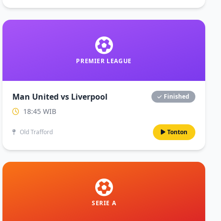
PREMIER LEAGUE
Man United vs Liverpool
Finished
18:45 WIB
Old Trafford
Tonton
SERIE A