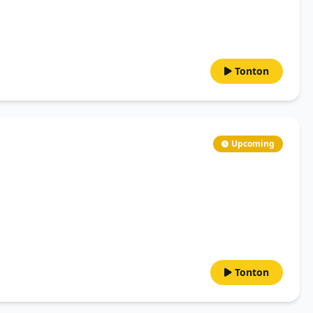
Tonton
Upcoming
Tonton