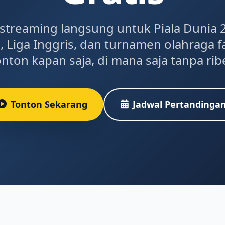
 streaming langsung untuk Piala Dunia 2
 Liga Inggris, dan turnamen olahraga fa
nton kapan saja, di mana saja tanpa rib
Tonton Sekarang
Jadwal Pertandinga